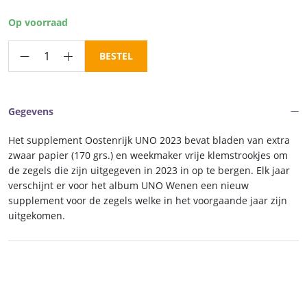
prijs
prijs
was:
is:
Op voorraad
€ 21,25.
€ 18,06.
Luxe
BESTEL
supplement
Oostenrijk
UNO
Gegevens
2023
aantal
Het supplement Oostenrijk UNO 2023 bevat bladen van extra
zwaar papier (170 grs.) en weekmaker vrije klemstrookjes om
de zegels die zijn uitgegeven in 2023 in op te bergen. Elk jaar
verschijnt er voor het album UNO Wenen een nieuw
supplement voor de zegels welke in het voorgaande jaar zijn
uitgekomen.