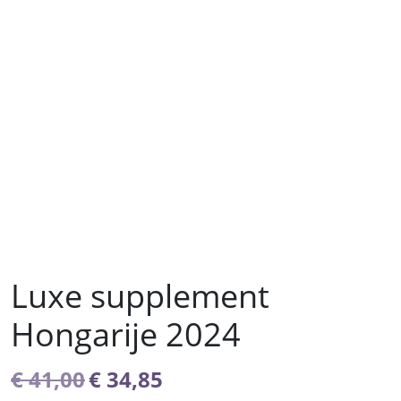
Luxe supplement
Hongarije 2024
Oorspronkelijke
Huidige
€
41,00
€
34,85