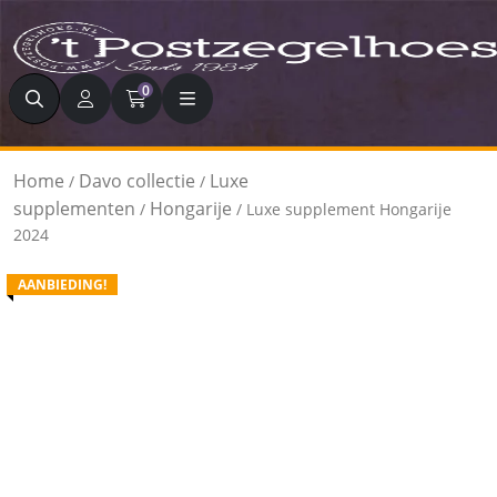
Zoeken
0
Home
Davo collectie
Luxe
/
/
supplementen
Hongarije
/
/ Luxe supplement Hongarije
2024
AANBIEDING!