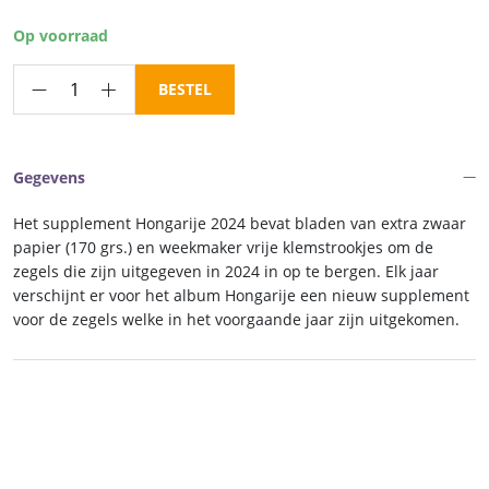
prijs
prijs
was:
is:
Op voorraad
€ 41,00.
€ 34,85.
Luxe
BESTEL
supplement
Hongarije
2024
Gegevens
aantal
Het supplement Hongarije 2024 bevat bladen van extra zwaar
papier (170 grs.) en weekmaker vrije klemstrookjes om de
zegels die zijn uitgegeven in 2024 in op te bergen. Elk jaar
verschijnt er voor het album Hongarije een nieuw supplement
voor de zegels welke in het voorgaande jaar zijn uitgekomen.