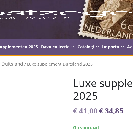
supplementen 2025
Davo collectie
Catalogi
Importa
Aa
Duitsland
/
/ Luxe supplement Duitsland 2025
Luxe supple
2025
Oorspron
Hu
€
41,00
€
34,85
prijs
pri
was:
is:
Op voorraad