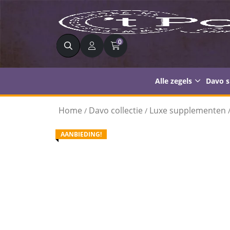
Zoeken
0
Alle zegels
Davo 
Home
Davo collectie
Luxe supplementen
/
/
AANBIEDING!