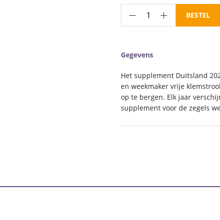
€ 41,00.
€ 
Luxe
BESTEL
supplement
Duitsland
2025
Gegevens
aantal
Het supplement Duitsland 2025
en weekmaker vrije klemstrook
op te bergen. Elk jaar versch
supplement voor de zegels we