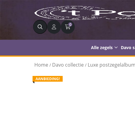
Zoeken
0
Alle zegels
Davo 
Home
Davo collectie
Luxe postzegelalbu
/
/
AANBIEDING!