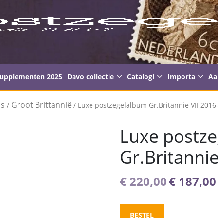
supplementen 2025
Davo collectie
Catalogi
Importa
Aa
ms
Groot Brittannië
/
/ Luxe postzegelalbum Gr.Britannie VII 2016
Luxe postz
Gr.Britanni
Oorspro
€
220,00
€
187,00
prijs
was:
BESTEL