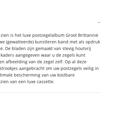
.
€ 187,00.
 zien is het luxe postzegelalbum Groot Brittannië
uwe (gewatteerde) kunstleren band met als opdruk
ë. De bladen zijn gemaakt van stevig houtvrij
e kaders aangegeven waar u de zegels kunt
n afbeelding van de zegel zelf. Op al deze
strookjes aangebracht om uw postzegels veilig in
ptimale bescherming van uw kostbare
zien van een luxe cassette.