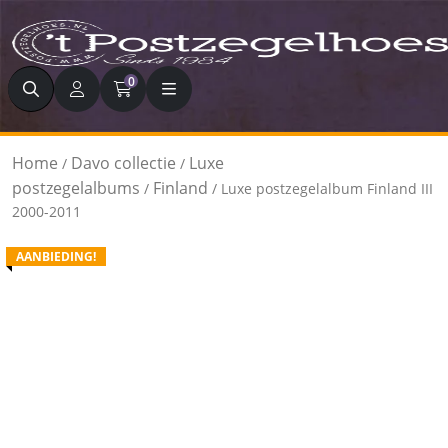
Zoeken
0
Home
Davo collectie
Luxe
/
/
postzegelalbums
Finland
/
/ Luxe postzegelalbum Finland III
2000-2011
AANBIEDING!