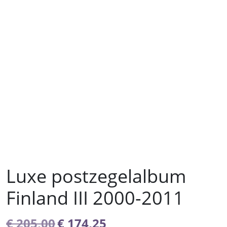
Luxe postzegelalbum
Finland III 2000-2011
Oorspronkelijke
Huidige
€
205,00
€
174,25