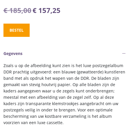
Oorspronkelijke
Huidige
€
185,00
€
157,25
prijs
prijs
was:
is:
BESTEL
€ 185,00.
€ 157,25.
Gegevens
Zoals u op de afbeelding kunt zien is het luxe postzegelalbum
DDR prachtig uitgevoerd: een blauwe (gewatteerde) kunstleren
band met als opdruk het wapen van de DDR. De bladen zijn
gemaakt van stevig houtvrij papier. Op alle bladen zijn de
kaders aangegeven waar u de zegels kunt onderbrengen;
meestal met een afbeelding van de zegel zelf. Op al deze
kaders zijn transparante klemstrookjes aangebracht om uw
postzegels veilig in onder te brengen. Voor een optimale
bescherming van uw kostbare verzameling is het album
voorzien van een luxe cassette.