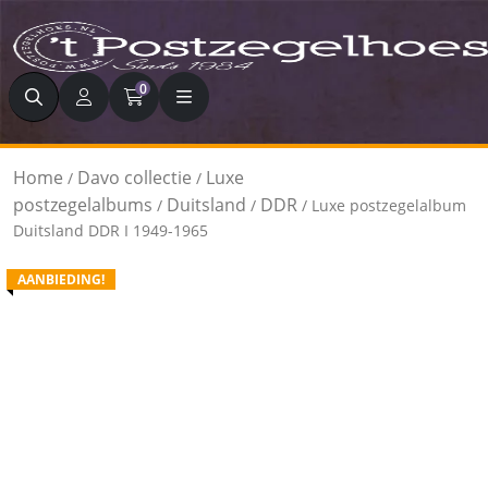
Zoeken
0
Home
Davo collectie
Luxe
/
/
postzegelalbums
Duitsland
DDR
/
/
/ Luxe postzegelalbum
Duitsland DDR I 1949-1965
AANBIEDING!