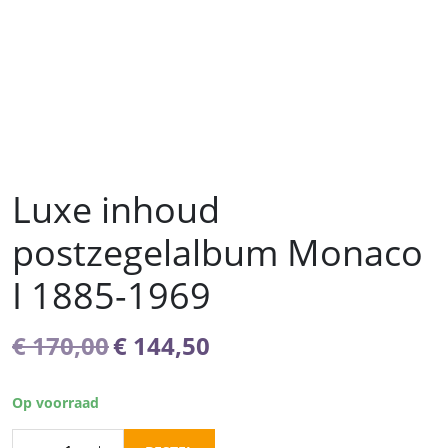
Luxe inhoud
postzegelalbum Monaco
I 1885-1969
Oorspronkelijke
Huidige
€
170,00
€
144,50
prijs
prijs
was:
is:
Op voorraad
€ 170,00.
€ 144,50.