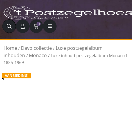
Zoeken
0
Home
Davo collectie
Luxe postzegelalbum
/
/
inhouden
Monaco
/
/ Luxe inhoud postzegelalbum Monaco I
1885-1969
AANBIEDING!