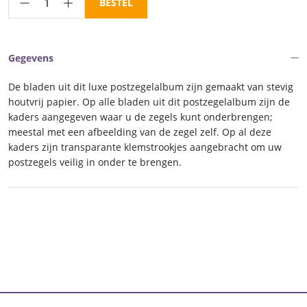
Luxe
BESTEL
inhoud
postzegelalbum
Monaco
Gegevens
I
1885-
De bladen uit dit luxe postzegelalbum zijn gemaakt van stevig
1969
houtvrij papier. Op alle bladen uit dit postzegelalbum zijn de
aantal
kaders aangegeven waar u de zegels kunt onderbrengen;
meestal met een afbeelding van de zegel zelf. Op al deze
kaders zijn transparante klemstrookjes aangebracht om uw
postzegels veilig in onder te brengen.