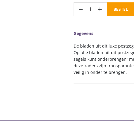
€ 125,00
Luxe
BESTEL
inhoud
postzegelalbum
Griekenland
Gegevens
III
1970-
De bladen uit dit luxe postzeg
1985
Op alle bladen uit dit postz
aantal
zegels kunt onderbrengen; mee
deze kaders zijn transparant
veilig in onder te brengen.