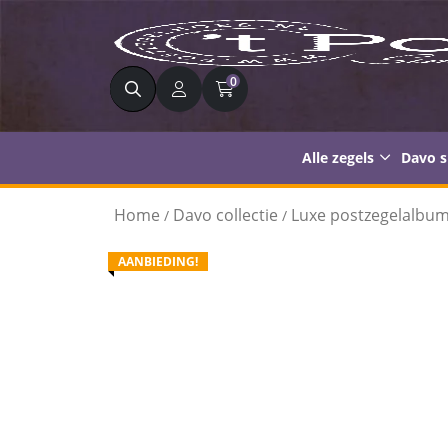
Zoeken
0
Alle zegels
Davo 
Home
Davo collectie
Luxe postzegelalbu
/
/
AANBIEDING!