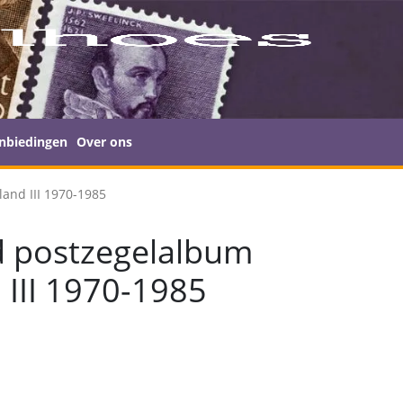
nbiedingen
Over ons
and III 1970-1985
d postzegelalbum
 III 1970-1985
nkelijke
Huidige
prijs
is: