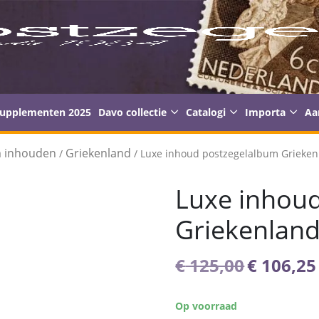
supplementen 2025
Davo collectie
Catalogi
Importa
Aa
m inhouden
Griekenland
/
/ Luxe inhoud postzegelalbum Griekenl
Luxe inhou
Griekenland
Oorspro
€
125,00
€
106,25
prijs
was:
Op voorraad