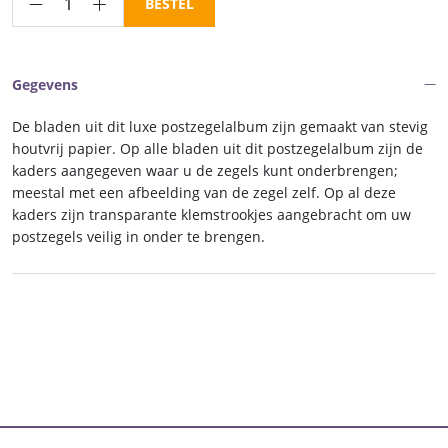
Luxe
BESTEL
inhoud
postzegelalbum
Frankrijk
Gegevens
Taaf
II
De bladen uit dit luxe postzegelalbum zijn gemaakt van stevig
2000-
houtvrij papier. Op alle bladen uit dit postzegelalbum zijn de
2017
kaders aangegeven waar u de zegels kunt onderbrengen;
meestal met een afbeelding van de zegel zelf. Op al deze
aantal
kaders zijn transparante klemstrookjes aangebracht om uw
postzegels veilig in onder te brengen.