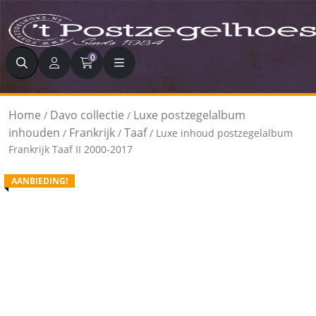
Zoeken
0
Home
Davo collectie
Luxe postzegelalbum
/
/
inhouden
Frankrijk
Taaf
/
/
/ Luxe inhoud postzegelalbum
Frankrijk Taaf II 2000-2017
AANBIEDING!