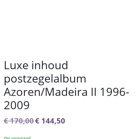
Luxe inhoud
postzegelalbum
Azoren/Madeira II 1996-
2009
Oorspronkelijke
Huidige
€
170,00
€
144,50
prijs
prijs
was:
is:
Op voorraad