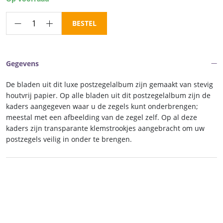
€ 170,00.
€ 144,50.
Luxe
BESTEL
inhoud
postzegelalbum
Azoren/Madeira
Gegevens
II
1996-
De bladen uit dit luxe postzegelalbum zijn gemaakt van stevig
2009
houtvrij papier. Op alle bladen uit dit postzegelalbum zijn de
aantal
kaders aangegeven waar u de zegels kunt onderbrengen;
meestal met een afbeelding van de zegel zelf. Op al deze
kaders zijn transparante klemstrookjes aangebracht om uw
postzegels veilig in onder te brengen.