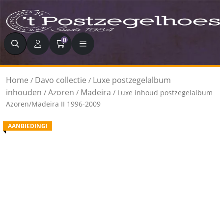
Zoeken
0
Home
Davo collectie
Luxe postzegelalbum
/
/
inhouden
Azoren
Madeira
/
/
/ Luxe inhoud postzegelalbum
Azoren/Madeira II 1996-2009
AANBIEDING!