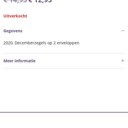
prijs
prijs
was:
is:
Uitverkocht
€ 14,95.
€ 12,95.
Gegevens
2020, Decemberzegels op 2 enveloppen
Meer informatie