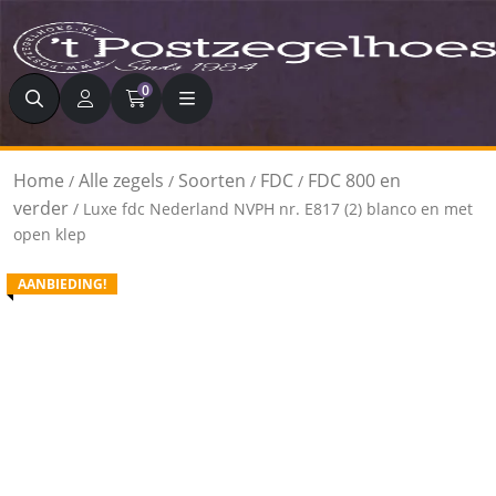
Zoeken
0
Home
Alle zegels
Soorten
FDC
FDC 800 en
/
/
/
/
verder
/ Luxe fdc Nederland NVPH nr. E817 (2) blanco en met
open klep
AANBIEDING!