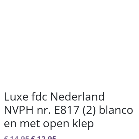
Luxe fdc Nederland
NVPH nr. E817 (2) blanco
en met open klep
Oorspronkelijke
Huidige
€
14,95
€
12,95