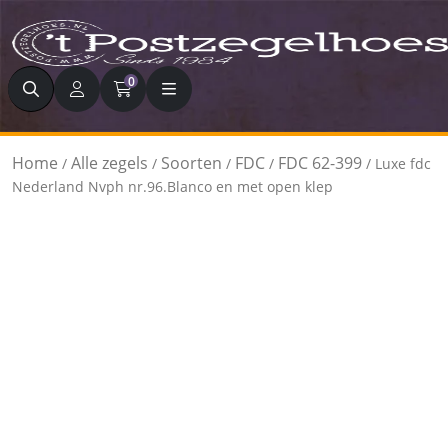
Zoeken
0
Home
Alle zegels
Soorten
FDC
FDC 62-399
/
/
/
/
/ Luxe fdc
Nederland Nvph nr.96.Blanco en met open klep