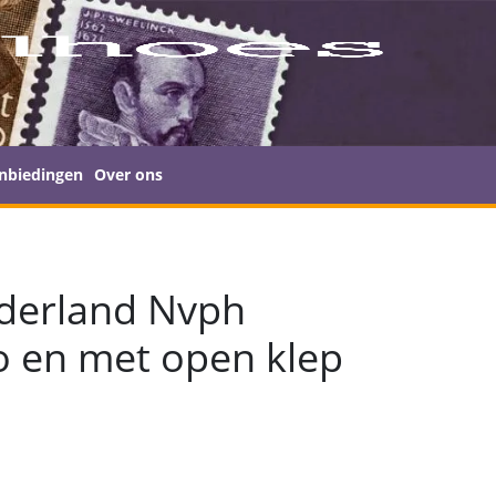
nbiedingen
Over ons
ederland Nvph
o en met open klep