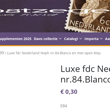
supplementen 2025
Davo collectie
Catalogi
Importa
Aa
99
/ Luxe fdc Nederland Nvph nr.84.Blanco en met open klep
Luxe fdc N
nr.84.Blanc
€
0,30
E84