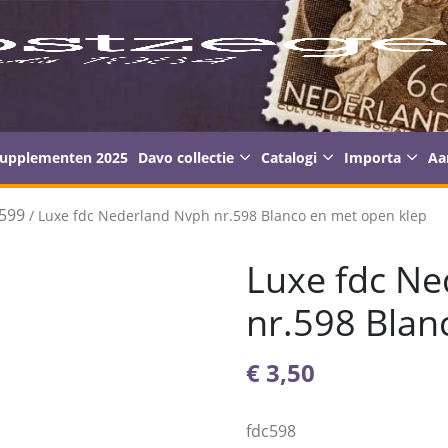
supplementen 2025
Davo collectie
Catalogi
Importa
Aa
599
/ Luxe fdc Nederland Nvph nr.598 Blanco en met open klep
Luxe fdc N
nr.598 Blan
€
3,50
fdc598