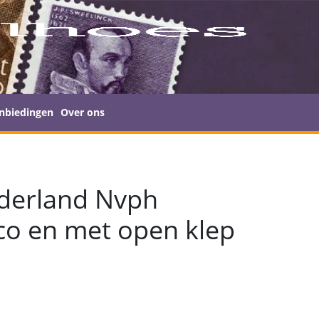
nbiedingen
Over ons
ederland Nvph
co en met open klep