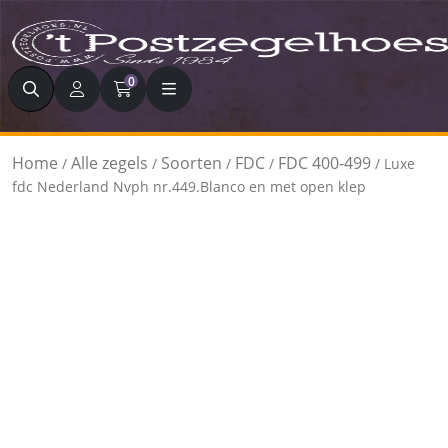
Zoeken
0
Home
Alle zegels
Soorten
FDC
FDC 400-499
/
/
/
/
/ Luxe
fdc Nederland Nvph nr.449.Blanco en met open klep