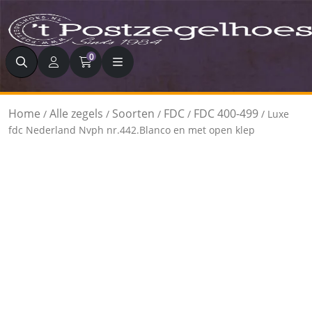
Zoeken
0
Home
Alle zegels
Soorten
FDC
FDC 400-499
/
/
/
/
/ Luxe
fdc Nederland Nvph nr.442.Blanco en met open klep