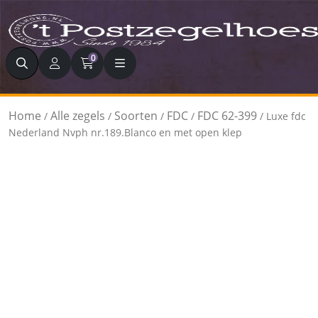
Zoeken
0
Home
Alle zegels
Soorten
FDC
FDC 62-399
/
/
/
/
/ Luxe fdc
Nederland Nvph nr.189.Blanco en met open klep