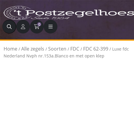
Zoeken
0
Home
Alle zegels
Soorten
FDC
FDC 62-399
/
/
/
/
/ Luxe fdc
Nederland Nvph nr.153a.Blanco en met open klep