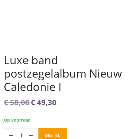
Luxe band
postzegelalbum Nieuw
Caledonie I
Oorspronkelijke
Huidige
€
58,00
€
49,30
prijs
prijs
was:
is:
Op voorraad
€ 58,00.
€ 49,30.
Luxe
BESTEL