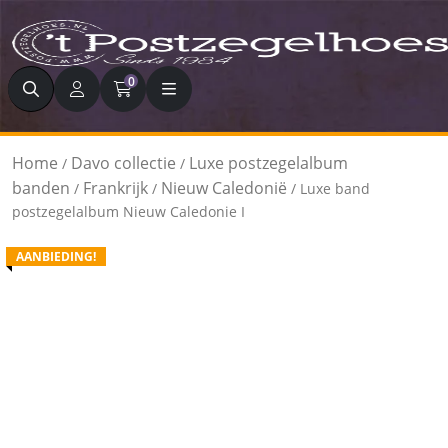
Zoeken
0
Home
Davo collectie
Luxe postzegelalbum
/
/
banden
Frankrijk
Nieuw Caledonië
/
/
/ Luxe band
postzegelalbum Nieuw Caledonie I
AANBIEDING!