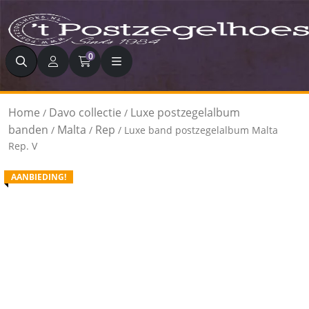
Zoeken
0
Home
Davo collectie
Luxe postzegelalbum
/
/
banden
Malta
Rep
/
/
/ Luxe band postzegelalbum Malta
Rep. V
AANBIEDING!