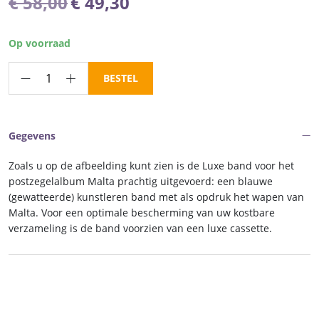
Oorspronkelijke
Huidige
€
58,00
€
49,30
prijs
prijs
was:
is:
Op voorraad
€ 58,00.
€ 49,30.
Luxe
BESTEL
band
postzegelalbum
Malta
Gegevens
Rep.
V
Zoals u op de afbeelding kunt zien is de Luxe band voor het
aantal
postzegelalbum Malta prachtig uitgevoerd: een blauwe
(gewatteerde) kunstleren band met als opdruk het wapen van
Malta. Voor een optimale bescherming van uw kostbare
verzameling is de band voorzien van een luxe cassette.