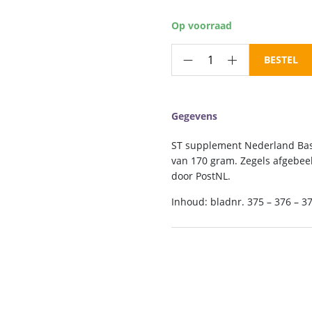
Op voorraad
ST
BESTEL
supplement
Nederland
Basis
Gegevens
2021
aantal
ST supplement Nederland Bas
van 170 gram. Zegels afgebee
door PostNL.
Inhoud: bladnr. 375 – 376 – 37