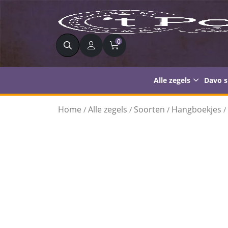
Zoeken
0
Alle zegels
Davo 
Home
Alle zegels
Soorten
Hangboekjes
/
/
/
/