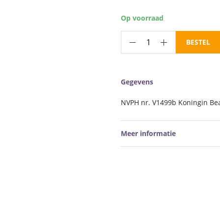
Op voorraad
Hangboekje
BESTEL
Nederland
NVPH
nr.
Gegevens
V1499b
postfris
NVPH nr. V1499b Koningin Beatri
aantal
Meer informatie