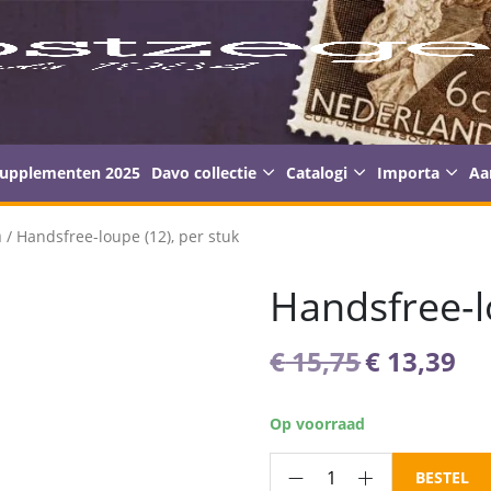
supplementen 2025
Davo collectie
Catalogi
Importa
Aa
n
/ Handsfree-loupe (12), per stuk
Handsfree-l
Oorspron
Hu
€
15,75
€
13,39
prijs
pri
was:
is:
Op voorraad
€ 15,75.
€ 
Handsfree-
BESTEL