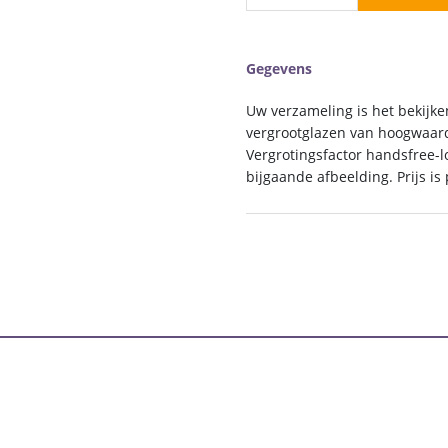
loupe
(12),
per
Gegevens
stuk
aantal
Uw verzameling is het bekijk
vergrootglazen van hoogwaardi
Vergrotingsfactor handsfree-lo
bijgaande afbeelding. Prijs is 