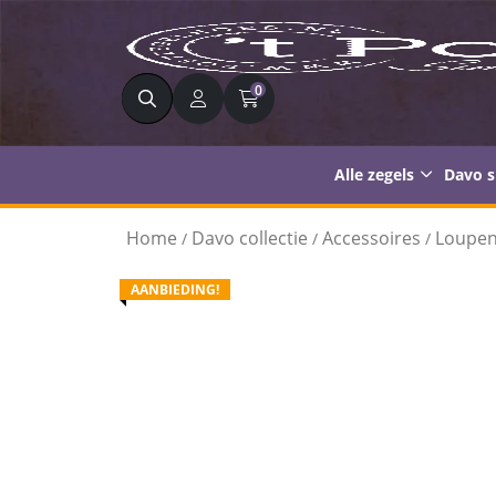
Zoeken
0
Alle zegels
Davo 
Home
Davo collectie
Accessoires
Loupe
/
/
/
AANBIEDING!