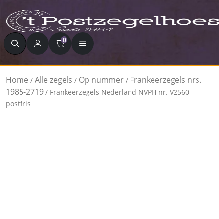
Zoeken
0
Home
Alle zegels
Op nummer
Frankeerzegels nrs.
/
/
/
1985-2719
/ Frankeerzegels Nederland NVPH nr. V2560
postfris