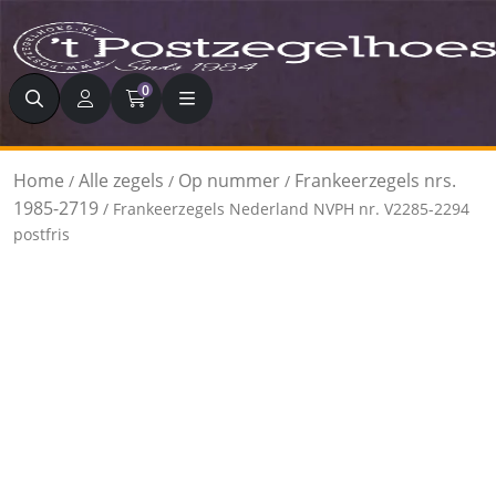
Zoeken
0
Home
Alle zegels
Op nummer
Frankeerzegels nrs.
/
/
/
1985-2719
/ Frankeerzegels Nederland NVPH nr. V2285-2294
postfris