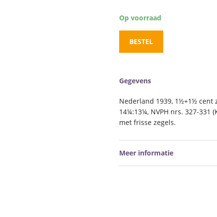
Op voorraad
BESTEL
Gegevens
Nederland 1939, 1½+1½ cent 
14¼:13¼, NVPH nrs. 327-331 (
met frisse zegels.
Meer informatie