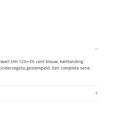
zwart t/m 12½+3½ cent blauw, kamtanding
Kinderzegels) gestempeld. Een complete serie