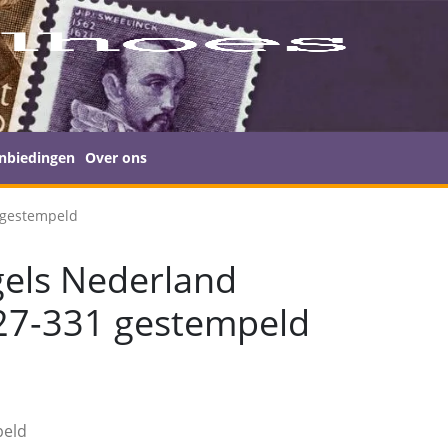
nbiedingen
Over ons
 gestempeld
els Nederland
27-331 gestempeld
peld