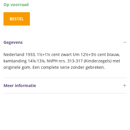
Op voorraad
BESTEL
Gegevens
Nederland 1933, 1½+1½ cent zwart t/m 12½+3½ cent blauw,
kamtanding 14¼:13¼, NVPH nrs. 313-317 (Kinderzegels) met
originele gom. Een complete serie zonder gebreken.
Meer informatie