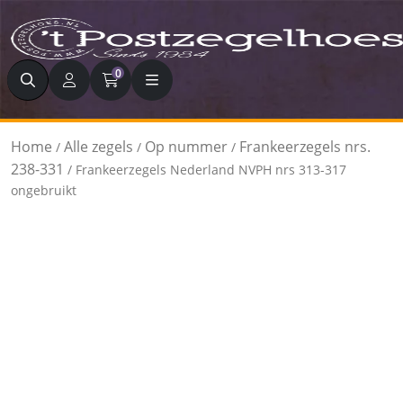
Zoeken
0
Home
Alle zegels
Op nummer
Frankeerzegels nrs.
/
/
/
238-331
/ Frankeerzegels Nederland NVPH nrs 313-317
ongebruikt