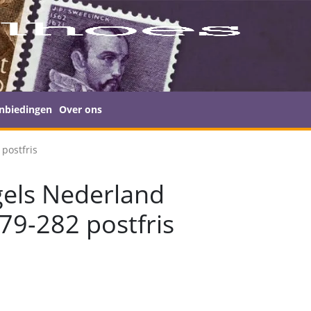
nbiedingen
Over ons
postfris
els Nederland
79-282 postfris
s