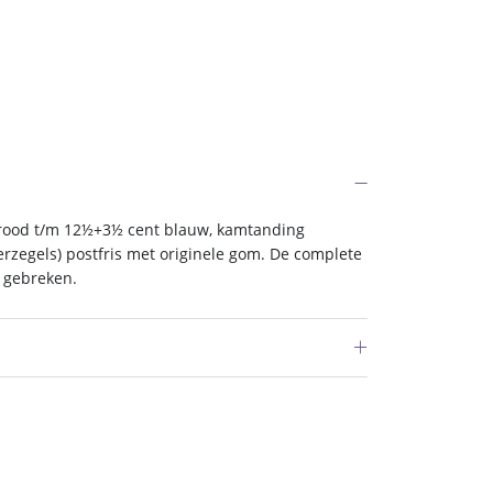
rood t/m 12½+3½ cent blauw, kamtanding
rzegels) postfris met originele gom. De complete
r gebreken.