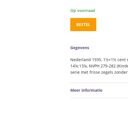
Op voorraad
BESTEL
Gegevens
Nederland 1935, 1½+1½ cent 
14¼:13¼, NVPH 279-282 (Kinde
serie met frisse zegels zonde
Meer informatie