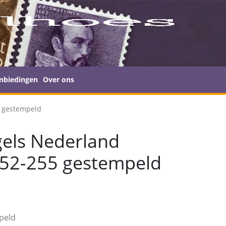
nbiedingen
Over ons
5 gestempeld
els Nederland
252-255 gestempeld
peld