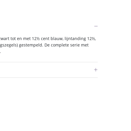
wart tot en met 12½ cent blauw, lijntanding 12½,
gszegels) gestempeld. De complete serie met
.