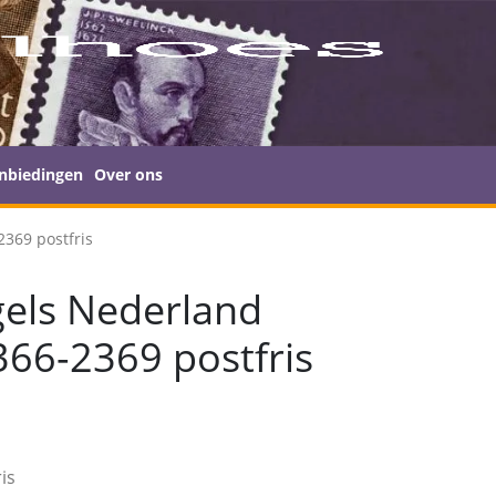
nbiedingen
Over ons
369 postfris
els Nederland
66-2369 postfris
is