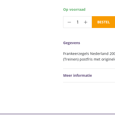
Op voorraad
Frankeerzegels
BESTEL
Nederland
NVPH
nrs
Gegevens
2366-
2369
Frankeerzegels Nederland 200
postfris
(Treinen) postfris met origine
aantal
Meer informatie