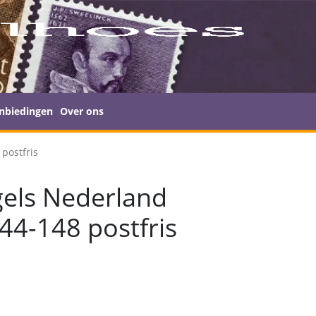
nbiedingen
Over ons
postfris
els Nederland
44-148 postfris
s