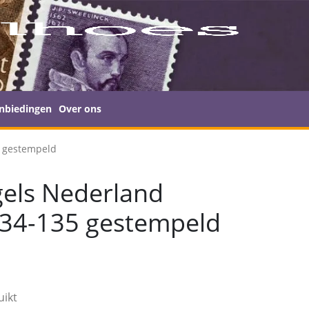
nbiedingen
Over ons
5 gestempeld
els Nederland
134-135 gestempeld
uikt