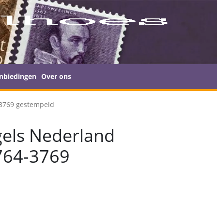
nbiedingen
Over ons
-3769 gestempeld
els Nederland
764-3769