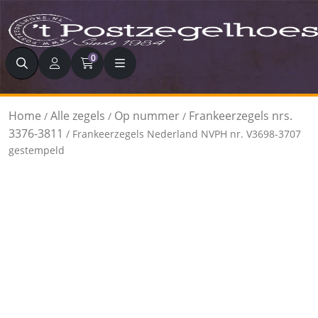
Zoeken
0
Home
Alle zegels
Op nummer
Frankeerzegels nrs.
/
/
/
3376-3811
/ Frankeerzegels Nederland NVPH nr. V3698-3707
gestempeld