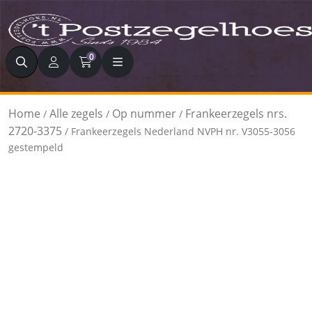
Zoeken
0
Home
Alle zegels
Op nummer
Frankeerzegels nrs.
/
/
/
2720-3375
/ Frankeerzegels Nederland NVPH nr. V3055-3056
gestempeld