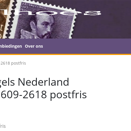
nbiedingen
Over ons
2618 postfris
els Nederland
609-2618 postfris
ris