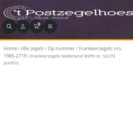
Zoeken
0
Home
Alle zegels
Op nummer
Frankeerzegels nrs.
/
/
/
1985-2719
/ Frankeerzegels Nederland NVPH nr. V2270
postfris