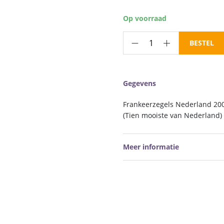
Op voorraad
Frankeerzegels
BESTEL
Nederland
NVPH
nr.
Gegevens
V2199-
2208
Frankeerzegels Nederland 2003
postfris
(Tien mooiste van Nederland) 
aantal
Meer informatie