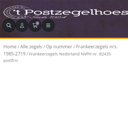
Zoeken
0
Home
Alle zegels
Op nummer
Frankeerzegels nrs.
/
/
/
1985-2719
/ Frankeerzegels Nederland NVPH nr. B2435
postfris