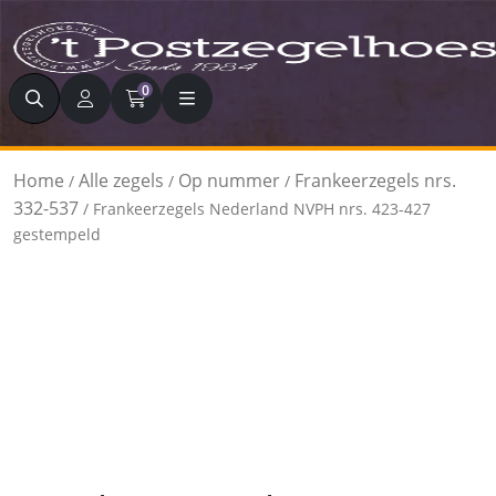
Zoeken
0
Home
Alle zegels
Op nummer
Frankeerzegels nrs.
/
/
/
332-537
/ Frankeerzegels Nederland NVPH nrs. 423-427
gestempeld