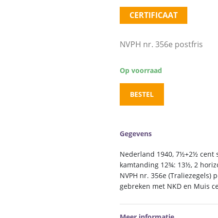
CERTIFICAAT
NVPH nr. 356e postfris
Op voorraad
BESTEL
Gegevens
Nederland 1940, 7½+2½ cent s
kamtanding 12¾: 13½, 2 horiz
NVPH nr. 356e (Traliezegels) p
gebreken met NKD en Muis cer
Meer informatie