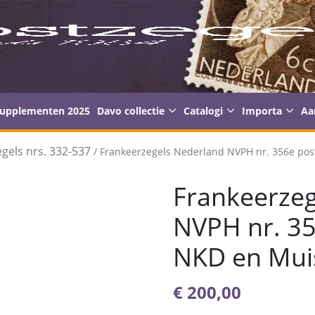
supplementen 2025
Davo collectie
Catalogi
Importa
Aa
gels nrs. 332-537
/ Frankeerzegels Nederland NVPH nr. 356e post
Frankeerzeg
NVPH nr. 35
NKD en Muis
€
200,00