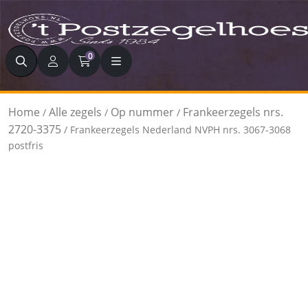
Zoeken
0
Home
Alle zegels
Op nummer
Frankeerzegels nrs.
/
/
/
2720-3375
/ Frankeerzegels Nederland NVPH nrs. 3067-3068
postfris