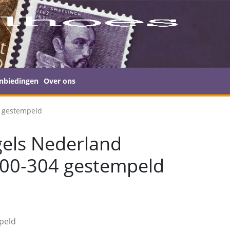
nbiedingen
Over ons
4 gestempeld
els Nederland
300-304 gestempeld
peld