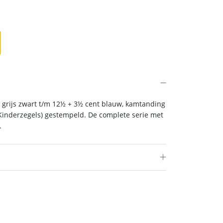
 grijs zwart t/m 12½ + 3½ cent blauw, kamtanding
Kinderzegels) gestempeld. De complete serie met
.