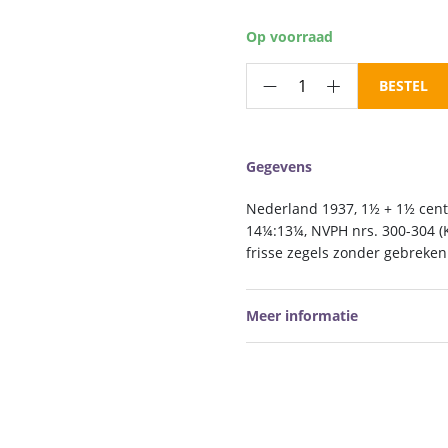
Op voorraad
Frankeerzegels
BESTEL
Nederland
NVPH
nrs.
Gegevens
300-
304
Nederland 1937, 1½ + 1½ cent
gestempeld
14¼:13¼, NVPH nrs. 300-304 (
aantal
frisse zegels zonder gebreken
Meer informatie