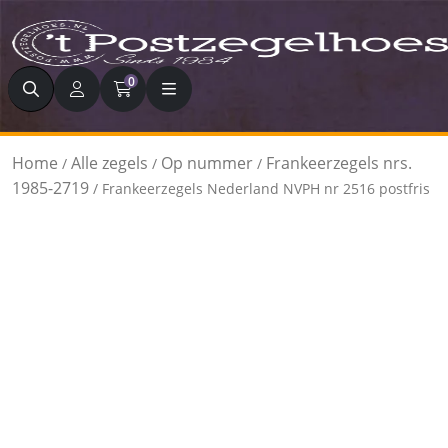
Zoeken
0
Home
Alle zegels
Op nummer
Frankeerzegels nrs.
/
/
/
1985-2719
/ Frankeerzegels Nederland NVPH nr 2516 postfris