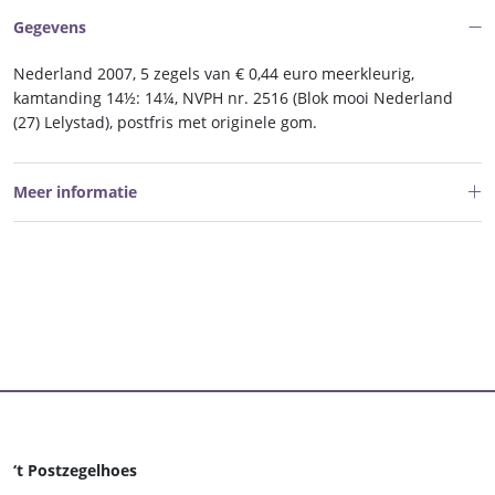
nr
Gegevens
2516
postfris
Nederland 2007, 5 zegels van € 0,44 euro meerkleurig,
aantal
kamtanding 14½: 14¼, NVPH nr. 2516 (Blok mooi Nederland
(27) Lelystad), postfris met originele gom.
Meer informatie
‘t Postzegelhoes