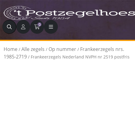
Zoeken
0
Home
Alle zegels
Op nummer
Frankeerzegels nrs.
/
/
/
1985-2719
/ Frankeerzegels Nederland NVPH nr 2519 postfris