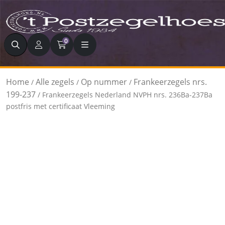
Zoeken
0
Home
Alle zegels
Op nummer
Frankeerzegels nrs.
/
/
/
199-237
/ Frankeerzegels Nederland NVPH nrs. 236Ba-237Ba
postfris met certificaat Vleeming