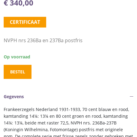
€
340,00
CERTIFICAAT
NVPH nrs 236Ba en 237Ba postfris
Op voorraad
BESTEL
Gegevens
Frankeerzegels Nederland 1931-1933, 70 cent blauw en rood,
kamtanding 14¼: 13¼ en 80 cent groen en rood, kamtanding
14¼: 13¼, beide met raster 72,5, NVPH nrs. 236Ba-237B
(Koningin Wilhelmina, Fotomontage) postfris met originele
gom. De complete serie met frisse zegels zonder gebreken met