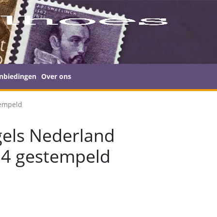
nbiedingen
Over ons
tempeld
els Nederland
24 gestempeld