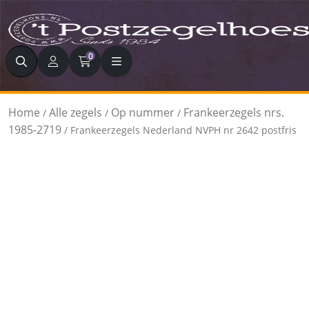
Zoeken
0
Home
Alle zegels
Op nummer
Frankeerzegels nrs.
/
/
/
1985-2719
/ Frankeerzegels Nederland NVPH nr 2642 postfris