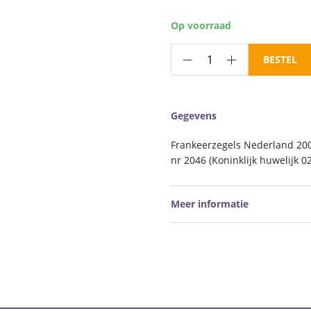
Op voorraad
Frankeerzegels
BESTEL
Nederland
NVPH
nr.
Gegevens
2046
postfris
Frankeerzegels Nederland 200
aantal
nr 2046 (Koninklijk huwelijk 0
Meer informatie