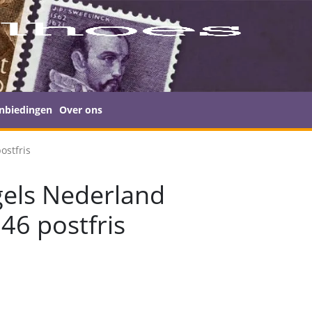
nbiedingen
Over ons
ostfris
els Nederland
46 postfris