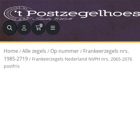
Zoeken
0
Home
Alle zegels
Op nummer
Frankeerzegels nrs.
/
/
/
1985-2719
/ Frankeerzegels Nederland NVPH nrs. 2065-2076
postfris